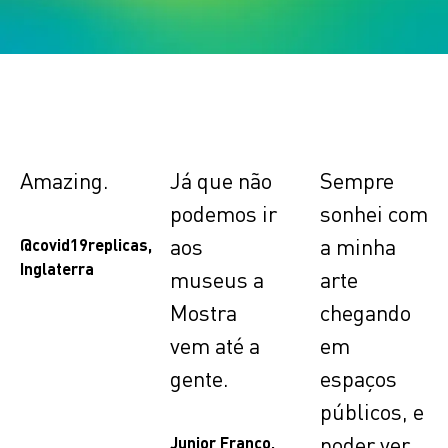
Amazing.
Já que não
Sempre
podemos ir
sonhei com
aos
a minha
@covid19replicas,
Inglaterra
museus a
arte
Mostra
chegando
vem até a
em
gente.
espaços
públicos, e
poder ver
Junior Franco,