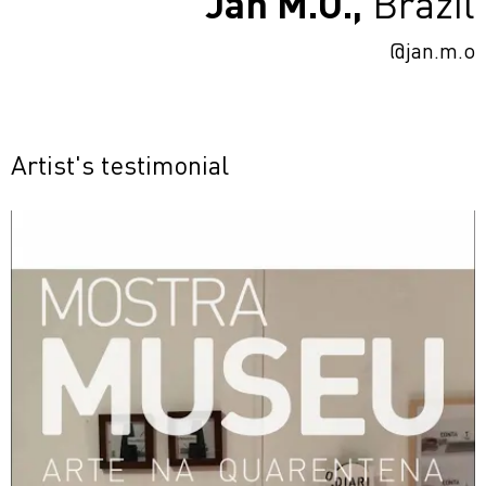
Jan M.O.,
Brazil
@jan.m.o
Artist's testimonial